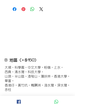
B 地區 (+$150)
大埔，科學園，中文大學，粉嶺，上水，
西貢，清水灣，科技大學，
山頂，半山區，渣甸山，薄扶林，香港大學，
華富，
香港仔，黃竹坑，鴨脷洲，淺水灣，深水灣，
赤柱
C 地區 (+$180)