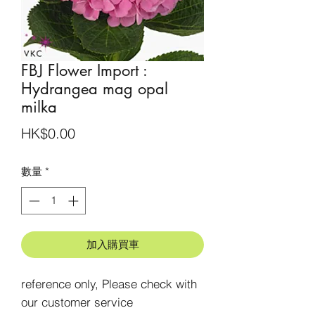
FBJ Flower Import :
Hydrangea mag opal
milka
價
HK$0.00
格
數量
*
加入購買車
reference only, Please check with 
our customer service