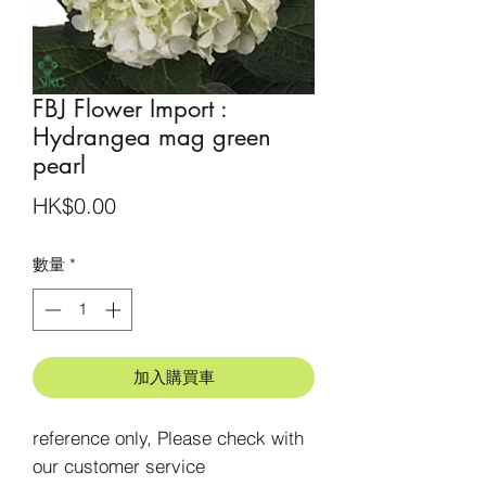
FBJ Flower Import :
Hydrangea mag green
pearl
價
HK$0.00
格
數量
*
加入購買車
reference only, Please check with 
our customer service