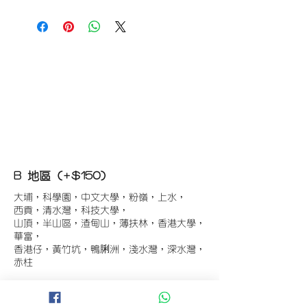
B 地區 (+$150)
大埔，科學園，中文大學，粉嶺，上水，
西貢，清水灣，科技大學，
山頂，半山區，渣甸山，薄扶林，香港大學，
華富，
香港仔，黃竹坑，鴨脷洲，淺水灣，深水灣，
赤柱
C 地區 (+$180)