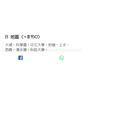
B 地區 (+$150)
大埔，科學園，中文大學，粉嶺，上水，
西貢，清水灣，科技大學，
山頂，半山區，渣甸山，薄扶林，香港大學，
華富，
香港仔，黃竹坑，鴨脷洲，淺水灣，深水灣，
赤柱
C 地區 (+$180)
東涌，珀麗灣(馬灣)，南灣，
將軍澳工業區，大埔工業區，
舂坎角，大潭，紅山半島，石澳，深井，
小欖，數碼港，屯門，元朗，天水圍，打鼓嶺
D 地區 (+$250)