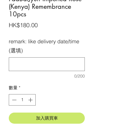
(Kenya) Remembrance
10pcs
價
HK$180.00
格
remark: like delivery date/time
(選填)
0/200
數量
*
加入購買車