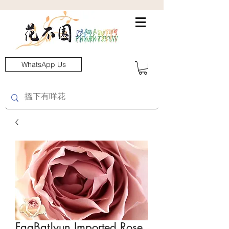
WhatsApp Us
FaaBatJyun Imported Rose