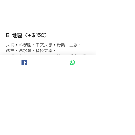
B 地區 (+$150)
大埔，科學園，中文大學，粉嶺，上水，
西貢，清水灣，科技大學，
山頂，半山區，渣甸山，薄扶林，香港大學，
華富，
香港仔，黃竹坑，鴨脷洲，淺水灣，深水灣，
赤柱
C 地區 (+$180)
東涌，珀麗灣(馬灣)，南灣，
將軍澳工業區，大埔工業區，
舂坎角，大潭，紅山半島，石澳，深井，
小欖，數碼港，屯門，元朗，天水圍，打鼓嶺
D 地區 (+$250)
錦田，錦繡花園，古洞，亞洲國際博覽館，