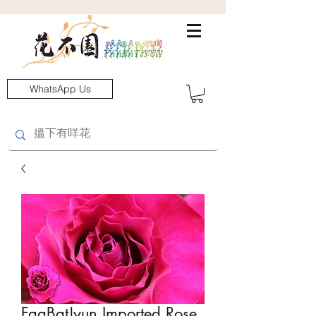
WhatsApp Us
FaaBatJyun Imported Rose