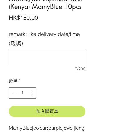
(Kenya) MamyBlue 10pcs
價
HK$180.00
格
remark: like delivery date/time
(選填)
0/200
數量
*
加入購買車
MamyBlue|colour:purplejewel|leng