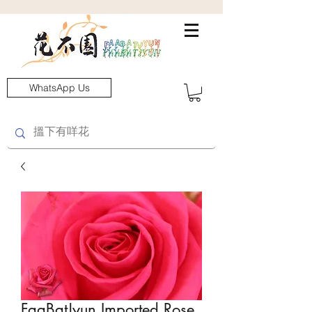
WhatsApp Us
FaaBatJyun Imported Rose