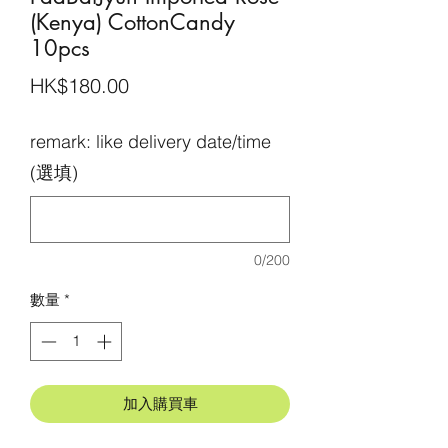
(Kenya) CottonCandy
10pcs
價
HK$180.00
格
remark: like delivery date/time
(選填)
0/200
數量
*
加入購買車