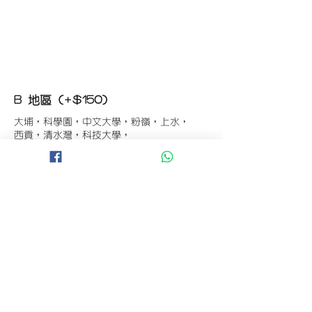
B 地區 (+$150)
大埔，科學園，中文大學，粉嶺，上水，
西貢，清水灣，科技大學，
山頂，半山區，渣甸山，薄扶林，香港大學，
華富，
香港仔，黃竹坑，鴨脷洲，淺水灣，深水灣，
赤柱
C 地區 (+$180)
東涌，珀麗灣(馬灣)，南灣，
將軍澳工業區，大埔工業區，
舂坎角，大潭，紅山半島，石澳，深井，
小欖，數碼港，屯門，元朗，天水圍，打鼓嶺
D 地區 (+$250)