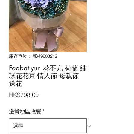
庫存單位： #B49608212
Faabatjyun 花不完 荷蘭 繡
球花花束 情人節 母親節
送花
價
HK$798.00
格
送貨地區收費
*