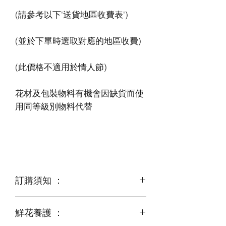
花材及包裝物料有機會因缺貨而使
訂購須知 ：
鮮花養護 ：
鮮花是季節性商品
某些花材可能由於天氣，