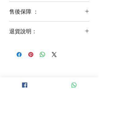
運輸等突發狀況而出現缺貨，
售後保障 ：
每一束花都需要保養
花藝師會以同等級或較高級花材代替
才能煥發最美姿容
如需鮮花營養液，可下單後跟客服要求
退貨說明：
免費提供鮮花養護查詢
如收到的商品出現破損或毀壞，
請於收到貨品2小時內拍照給客服
經確認後可安排再送貨/同價鮮花禮卷乙
張
B 地區 (+$150)
大埔，科學園，中文大學，粉嶺，上水，
西貢，清水灣，科技大學，