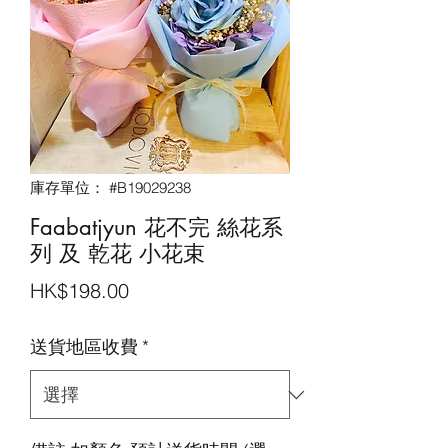
庫存單位： #B19029238
Faabatjyun 花不完 絲花系
列 及 乾花 小花束
價
HK$198.00
格
送貨地區收費
*