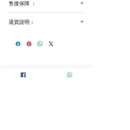
售後保障 ：
每一束花都需要保養
花藝師會以同等級或較高級花材代替
才能煥發最美姿容
如需鮮花營養液，可下單後跟客服要求
退貨說明：
免費提供鮮花養護查詢
如收到的商品出現破損或毀壞，
請於收到貨品2小時內拍照給客服
經確認後可安排再送貨/同價鮮花禮卷乙
張
B 地區 (+$150)
大埔，科學園，中文大學，粉嶺，上水，
西貢，清水灣，科技大學，
山頂，半山區，渣甸山，薄扶林，香港大學，