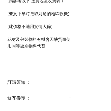
花材及包裝物料有機會因缺貨而使
訂購須知 ：
鮮花養護 ：
鮮花是季節性商品
某些花材可能由於天氣，
運輸等突發狀況而出現缺貨，