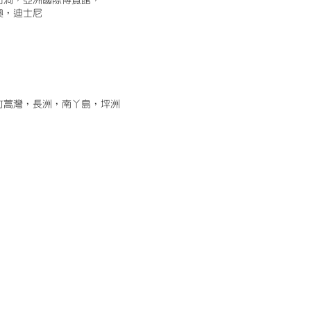
古洞，亞洲國際博覽館，
澳，迪士尼
竹蒿灣，長洲，南丫島，坪洲