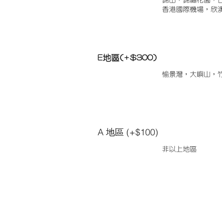
錦田，錦繡花園，
香港國際機場，欣
E地區(+$300)
愉景灣，大嶼山，
A 地區 (+$100)
非以上地區