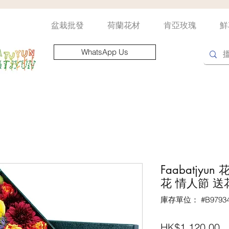
盆栽批發
荷蘭花材
肯亞玫瑰
鮮
WhatsApp Us
Faabatjyu
花 情人節 送
庫存單位： #B97934
HK$1,120.00