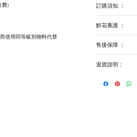
訂購須知 ：
鮮花養護 ：
鮮花是季節性商品
某些花材可能由於
運輸等突發狀況而
售後保障 ：
每一束花都需要保
花藝師會以同等級
才能煥發最美姿容
如需鮮花營養液，
退貨說明：
免費提供鮮花養護
如收到的商品出現
請於收到貨品2小時
經確認後可安排再送