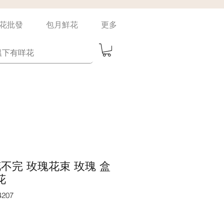
花批發
包月鮮花
更多
n 花不完 玫瑰花束 玫瑰 盒
花
207
價