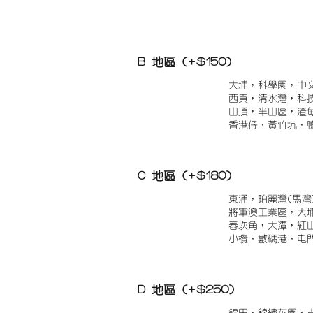
B 地區 (+$150)
大埔，科學園，中
西貢，清水灣，科
山頂，半山區，渣
香港仔，黃竹坑，
C 地區 (+$180)
東涌，珀麗灣(馬灣
將軍澳工業區，大
舂坎角，大潭，紅
小欖，數碼港，屯
D 地區 (+$250)