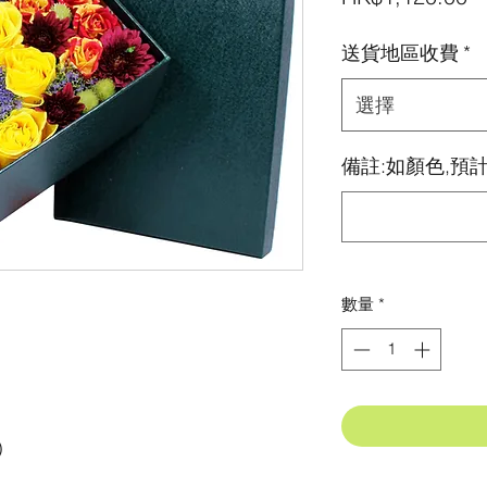
送貨地區收費
*
選擇
備註:如顏色,預計
數量
*