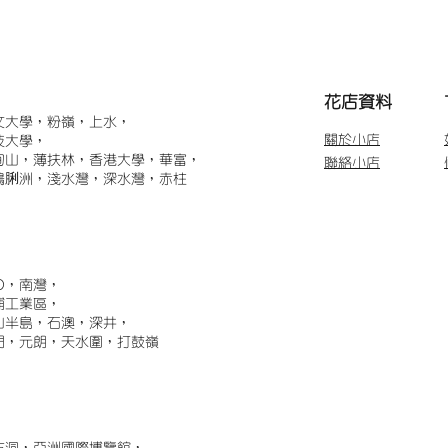
​花店資料
文大學，粉嶺，上水，
關於小店
技大學，
甸山，薄扶林，香港大學，華富，
聯絡小店
鴨脷洲，淺水灣，深水灣，赤柱
)，南灣，
埔工業區，
山半島，石澳，深井，
門，元朗，天水圍，打鼓嶺