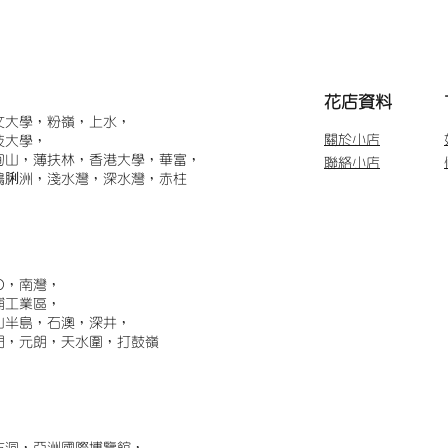
​花店資料
文大學，粉嶺，上水，
關於小店
技大學，
甸山，薄扶林，香港大學，華富，
聯絡小店
鴨脷洲，淺水灣，深水灣，赤柱
)，南灣，
埔工業區，
山半島，石澳，深井，
門，元朗，天水圍，打鼓嶺