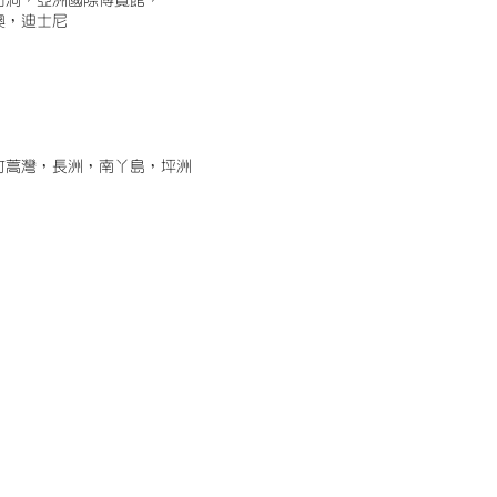
古洞，亞洲國際博覽館，
澳，迪士尼
竹蒿灣，長洲，南丫島，坪洲