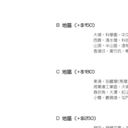
B 地區 (+$150)
大埔，科學園，中
西貢，清水灣，科
山頂，半山區，渣
香港仔，黃竹坑，
C 地區 (+$180)
東涌，珀麗灣(馬灣
將軍澳工業區，大
舂坎角，大潭，紅
小欖，數碼港，屯
D 地區 (+$250)