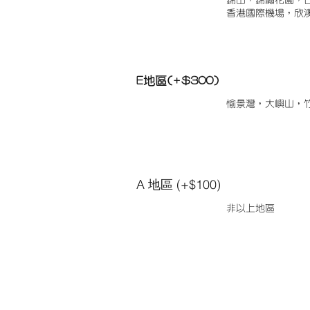
錦田，錦繡花園，
香港國際機場，欣
E地區(+$300)
愉景灣，大嶼山，
A 地區 (+$100)
非以上地區