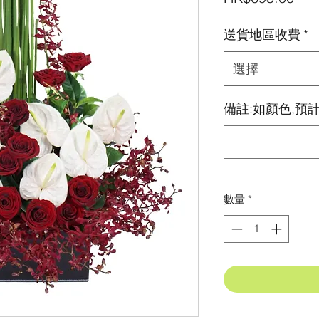
格
送貨地區收費
*
選擇
備註:如顏色,預計
數量
*