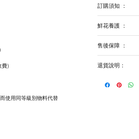
訂購須知 ：
鮮花養護 ：
鮮花是季節性商品
某些花材可能由於
運輸等突發狀況而
售後保障 ：
每一束花都需要保
花藝師會以同等級
才能煥發最美姿容
如需鮮花營養液，
退貨說明：
免費提供鮮花養護
如收到的商品出現
請於收到貨品2小時
經確認後可安排再送