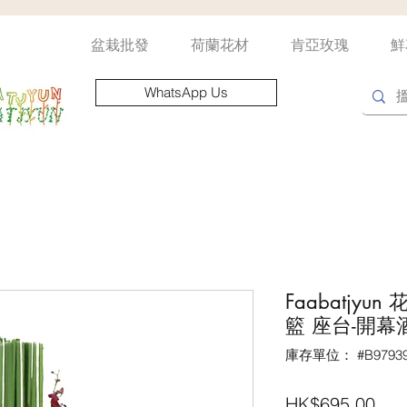
盆栽批發
荷蘭花材
肯亞玫瑰
鮮
WhatsApp Us
Faabatjy
籃‎ 座台-開
庫存單位： #B97939
價
HK$695.00