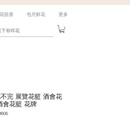
花批發
包月鮮花
更多
un 花不完 展覽花籃 酒會花
幕酒會花籃 花牌
806