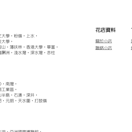
​花店資料
文大學，粉嶺，上水，
關於小店
技大學，
甸山，薄扶林，香港大學，華富，
聯絡小店
鴨脷洲，淺水灣，深水灣，赤柱
)，南灣，
埔工業區，
山半島，石澳，深井，
門，元朗，天水圍，打鼓嶺