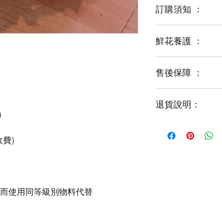
訂購須知 ：
鮮花養護 ：
鮮花是季節性商品
某些花材可能由於
運輸等突發狀況而
售後保障 ：
每一束花都需要保
花藝師會以同等級
才能煥發最美姿容
如需鮮花營養液，
退貨說明：
免費提供鮮花養護
如收到的商品出現
請於收到貨品2小時
經確認後可安排再送