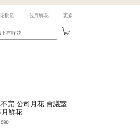
花批發
包月鮮花
更多
un 花不完 公司月花 會議室
每月鮮花
590