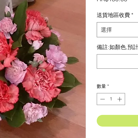
格
送貨地區收費
*
選擇
備註:如顏色,預計
數量
*