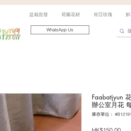
盆栽批發
荷蘭花材
肯亞玫瑰
鮮
WhatsApp Us
Faabatjy
辦公室月花 
庫存單位： #B12191
價
HK$150.00