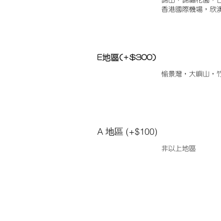
錦田，錦繡花園，
香港國際機場，欣
E地區(+$300)
愉景灣，大嶼山，
A 地區 (+$100)
非以上地區