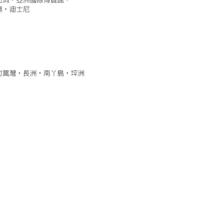
古洞，亞洲國際博覽館，
澳，迪士尼
竹蒿灣，長洲，南丫島，坪洲