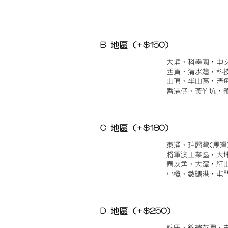
B 地區 (+$150)
大埔，科學園，中
西貢，清水灣，科
山頂，半山區，渣
香港仔，黃竹坑，
C 地區 (+$180)
東涌，珀麗灣(馬灣
將軍澳工業區，大
舂坎角，大潭，紅
小欖，數碼港，屯
D 地區 (+$250)