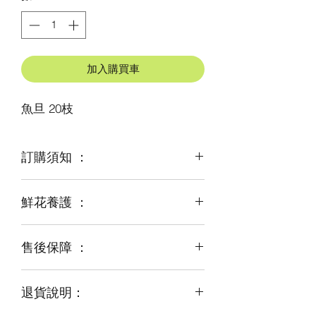
加入購買車
魚旦 20枝
訂購須知 ：
鮮花養護 ：
鮮花是季節性商品
某些花材可能由於天氣，
及運輸等突發狀況而出現缺貨，
售後保障 ：
每一束花都需要保養
才能煥發最美姿容
如需鮮花營養液，可下單後跟客服要求
退貨說明：
免費提供鮮花養護查詢