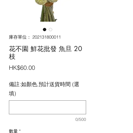
庫存單位： 202131800011
花不園 鮮花批發 魚旦 20
枝
價
HK$60.00
格
備註:如顏色,預計送貨時間 (選
填)
0/500
數量
*