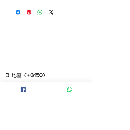
如收到的商品出現破損或毀壞，
請於收到貨品2小時內拍照給客服
經確認後可安排補貨/鮮花價格補償
B 地區 (+$150)
大埔，科學園，中文大學，粉嶺，上水，
西貢，清水灣，科技大學，
山頂，半山區，渣甸山，薄扶林，香港大學，
華富，
香港仔，黃竹坑，鴨脷洲，淺水灣，深水灣，
赤柱
C 地區 (+$180)