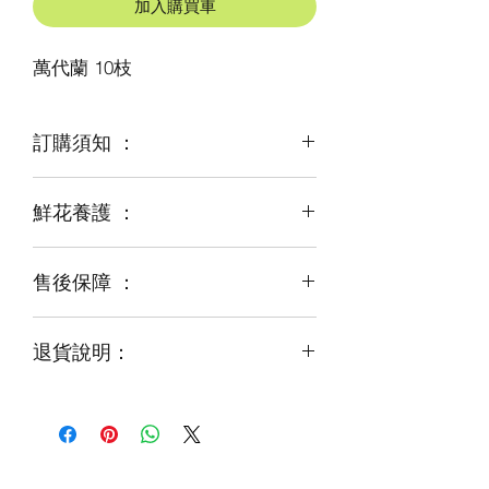
加入購買車
萬代蘭 10枝
訂購須知 ：
鮮花養護 ：
鮮花是季節性商品
某些花材可能由於天氣，
及運輸等突發狀況而出現缺貨，
售後保障 ：
每一束花都需要保養
才能煥發最美姿容
如需鮮花營養液，可下單後跟客服要求
退貨說明：
免費提供鮮花養護查詢
如收到的商品出現破損或毀壞，
請於收到貨品2小時內拍照給客服
經確認後可安排補貨/鮮花價格補償