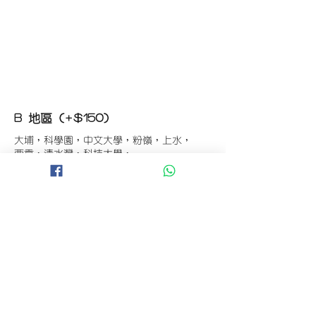
B 地區 (+$150)
大埔，科學園，中文大學，粉嶺，上水，
西貢，清水灣，科技大學，
山頂，半山區，渣甸山，薄扶林，香港大學，
華富，
香港仔，黃竹坑，鴨脷洲，淺水灣，深水灣，
赤柱
C 地區 (+$180)
東涌，珀麗灣(馬灣)，南灣，
將軍澳工業區，大埔工業區，
舂坎角，大潭，紅山半島，石澳，深井，
小欖，數碼港，屯門，元朗，天水圍，打鼓嶺