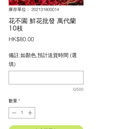
庫存單位： 202131800014
花不園 鮮花批發 萬代蘭
10枝
價
HK$80.00
格
備註:如顏色,預計送貨時間 (選
填)
0/500
數量
*