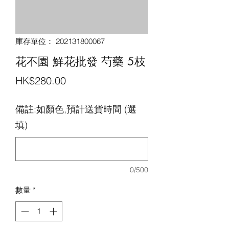
庫存單位： 202131800067
花不園 鮮花批發 芍藥 5枝
價
HK$280.00
格
備註:如顏色,預計送貨時間 (選
填)
0/500
數量
*