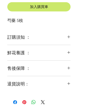
加入購買車
芍藥 5枝
訂購須知 ：
鮮花養護 ：
鮮花是季節性商品
某些花材可能由於天氣，
及運輸等突發狀況而出現缺貨，
售後保障 ：
每一束花都需要保養
才能煥發最美姿容
如需鮮花營養液，可下單後跟客服要求
退貨說明：
免費提供鮮花養護查詢
如收到的商品出現破損或毀壞，
請於收到貨品2小時內拍照給客服