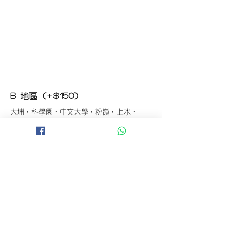
經確認後可安排補貨/鮮花價格補償
B 地區 (+$150)
大埔，科學園，中文大學，粉嶺，上水，
西貢，清水灣，科技大學，
山頂，半山區，渣甸山，薄扶林，香港大學，
華富，
香港仔，黃竹坑，鴨脷洲，淺水灣，深水灣，
赤柱
C 地區 (+$180)
東涌，珀麗灣(馬灣)，南灣，
將軍澳工業區，大埔工業區，
舂坎角，大潭，紅山半島，石澳，深井，
小欖，數碼港，屯門，元朗，天水圍，打鼓嶺