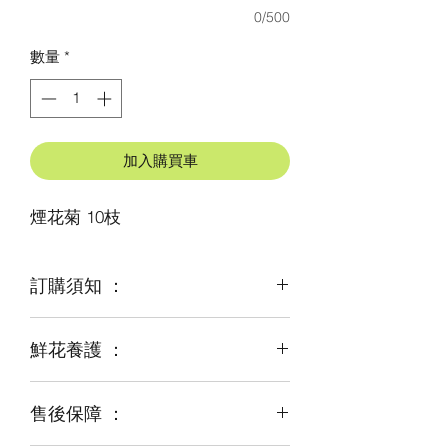
0/500
數量
*
加入購買車
煙花菊 10枝
訂購須知 ：
鮮花養護 ：
鮮花是季節性商品
某些花材可能由於天氣，
及運輸等突發狀況而出現缺貨，
售後保障 ：
每一束花都需要保養
才能煥發最美姿容