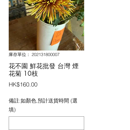
庫存單位： 202131800007
花不園 鮮花批發 台灣 煙
花菊 10枝
價
HK$160.00
格
備註:如顏色,預計送貨時間 (選
填)