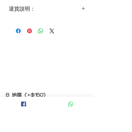
如需鮮花營養液，可下單後跟客服要求
退貨說明：
免費提供鮮花養護查詢
如收到的商品出現破損或毀壞，
請於收到貨品2小時內拍照給客服
經確認後可安排補貨/鮮花價格補償
B 地區 (+$150)
大埔，科學園，中文大學，粉嶺，上水，
西貢，清水灣，科技大學，
山頂，半山區，渣甸山，薄扶林，香港大學，
華富，
香港仔，黃竹坑，鴨脷洲，淺水灣，深水灣，