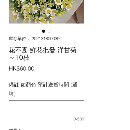
庫存單位： 202131800039
花不園 鮮花批發 洋甘菊
～10枝
價
HK$60.00
格
備註:如顏色,預計送貨時間 (選
填)
0/500