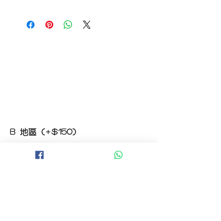
如收到的商品出現破損或毀壞，
請於收到貨品2小時內拍照給客服
經確認後可安排補貨/鮮花價格補償
B 地區 (+$150)
大埔，科學園，中文大學，粉嶺，上水，
西貢，清水灣，科技大學，
山頂，半山區，渣甸山，薄扶林，香港大學，
華富，
香港仔，黃竹坑，鴨脷洲，淺水灣，深水灣，
赤柱
C 地區 (+$180)