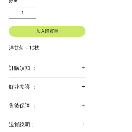
數量
*
加入購買車
洋甘菊～10枝
訂購須知 ：
鮮花養護 ：
鮮花是季節性商品
某些花材可能由於天氣，
及運輸等突發狀況而出現缺貨，
售後保障 ：
每一束花都需要保養
才能煥發最美姿容
如需鮮花營養液，可下單後跟客服要求
退貨說明：
免費提供鮮花養護查詢