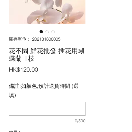
庫存單位： 202131800005
花不園 鮮花批發 插花用蝴
蝶蘭 1枝
價
HK$120.00
格
備註:如顏色,預計送貨時間 (選
填)
0/500