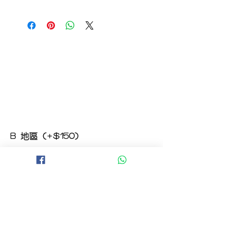
如收到的商品出現破損或毀壞，
請於收到貨品2小時內拍照給客服
經確認後可安排補貨/鮮花價格補償
B 地區 (+$150)
大埔，科學園，中文大學，粉嶺，上水，
西貢，清水灣，科技大學，
山頂，半山區，渣甸山，薄扶林，香港大學，
華富，
香港仔，黃竹坑，鴨脷洲，淺水灣，深水灣，
赤柱
C 地區 (+$180)