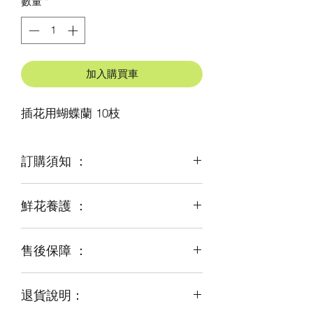
數量
*
加入購買車
插花用蝴蝶蘭 10枝
訂購須知 ：
鮮花養護 ：
鮮花是季節性商品
某些花材可能由於天氣，
及運輸等突發狀況而出現缺貨，
售後保障 ：
每一束花都需要保養
才能煥發最美姿容
如需鮮花營養液，可下單後跟客服要求
退貨說明：
免費提供鮮花養護查詢