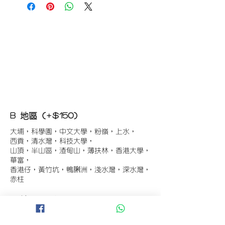
B 地區 (+$150)
大埔，科學園，中文大學，粉嶺，上水，
西貢，清水灣，科技大學，
山頂，半山區，渣甸山，薄扶林，香港大學，
華富，
香港仔，黃竹坑，鴨脷洲，淺水灣，深水灣，
赤柱
C 地區 (+$180)
東涌，珀麗灣(馬灣)，南灣，
將軍澳工業區，大埔工業區，