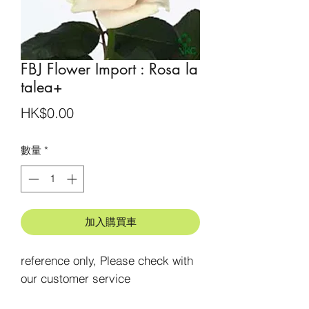
FBJ Flower Import : Rosa la
talea+
價
HK$0.00
格
數量
*
加入購買車
reference only, Please check with 
our customer service