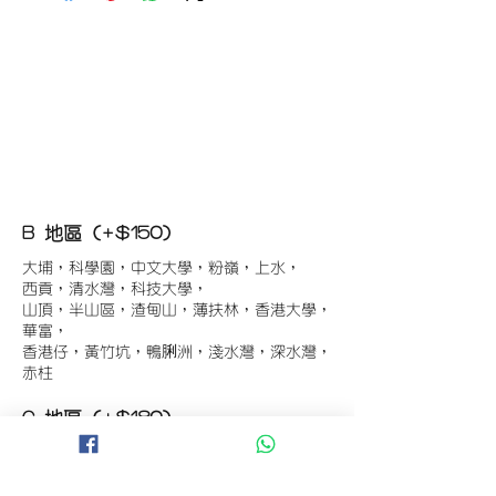
B 地區 (+$150)
大埔，科學園，中文大學，粉嶺，上水，
西貢，清水灣，科技大學，
山頂，半山區，渣甸山，薄扶林，香港大學，
華富，
香港仔，黃竹坑，鴨脷洲，淺水灣，深水灣，
赤柱
C 地區 (+$180)
東涌，珀麗灣(馬灣)，南灣，
將軍澳工業區，大埔工業區，
舂坎角，大潭，紅山半島，石澳，深井，