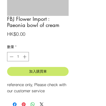
FBJ Flower Import :
Paeonia bowl of cream
價
HK$0.00
格
數量
*
加入購買車
reference only, Please check with 
our customer service