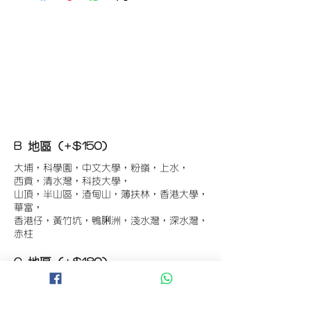
B 地區 (+$150)
大埔，科學園，中文大學，粉嶺，上水，
西貢，清水灣，科技大學，
山頂，半山區，渣甸山，薄扶林，香港大學，
華富，
香港仔，黃竹坑，鴨脷洲，淺水灣，深水灣，
赤柱
C 地區 (+$180)
東涌，珀麗灣(馬灣)，南灣，
將軍澳工業區，大埔工業區，
舂坎角，大潭，紅山半島，石澳，深井，