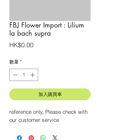
FBJ Flower Import : Lilium
la bach supra
價
HK$0.00
格
數量
*
加入購買車
reference only, Please check with 
our customer service