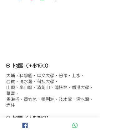
B 地區 (+$150)
大埔，科學園，中文大學，粉嶺，上水，
西貢，清水灣，科技大學，
山頂，半山區，渣甸山，薄扶林，香港大學，
華富，
香港仔，黃竹坑，鴨脷洲，淺水灣，深水灣，
赤柱
C 地區 (+$180)
東涌，珀麗灣(馬灣)，南灣，
將軍澳工業區，大埔工業區，
舂坎角，大潭，紅山半島，石澳，深井，