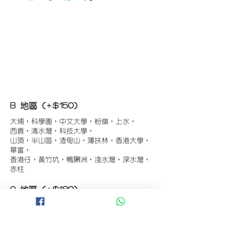
B 地區 (+$150)
大埔，科學園，中文大學，粉嶺，上水，
西貢，清水灣，科技大學，
山頂，半山區，渣甸山，薄扶林，香港大學，
華富，
香港仔，黃竹坑，鴨脷洲，淺水灣，深水灣，
赤柱
C 地區 (+$180)
東涌，珀麗灣(馬灣)，南灣，
將軍澳工業區，大埔工業區，
舂坎角，大潭，紅山半島，石澳，深井，