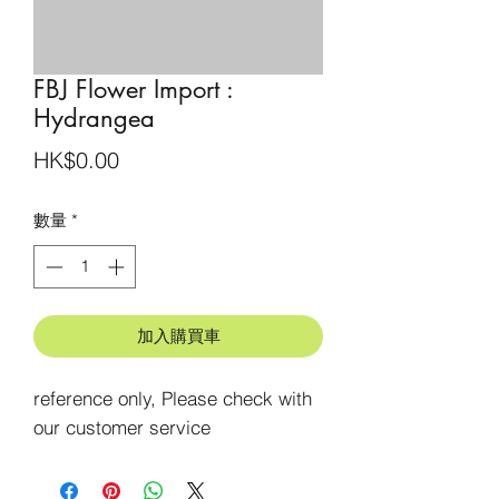
FBJ Flower Import :
Hydrangea
價
HK$0.00
格
數量
*
加入購買車
reference only, Please check with 
our customer service