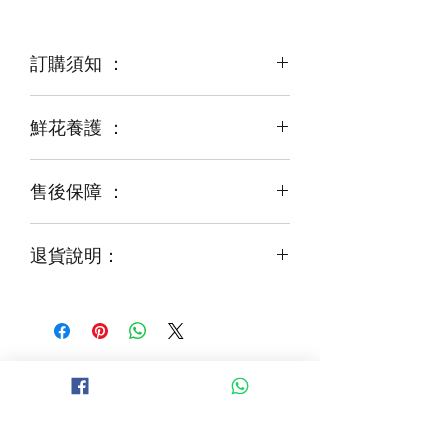
訂購須知 ：
鮮花養護 ：
鮮花是季節性商品
某些花材可能由於天氣，
運輸等突發狀況而出現缺貨，
售後保障 ：
每一束花都需要保養
花藝師會以同等級或較高級花材代替
才能煥發最美姿容
如需鮮花營養液，可下單後跟客服要求
退貨說明：
免費提供鮮花養護查詢
如收到的商品出現破損或毀壞，
請於收到貨品2小時內拍照給客服
經確認後可安排再送貨/同價鮮花禮卷乙
張