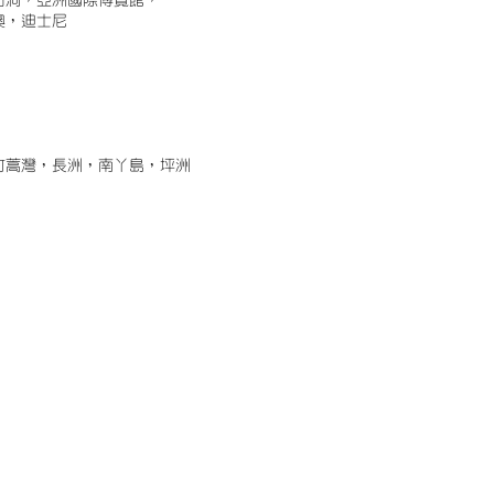
古洞，亞洲國際博覽館，
澳，迪士尼
竹蒿灣，長洲，南丫島，坪洲