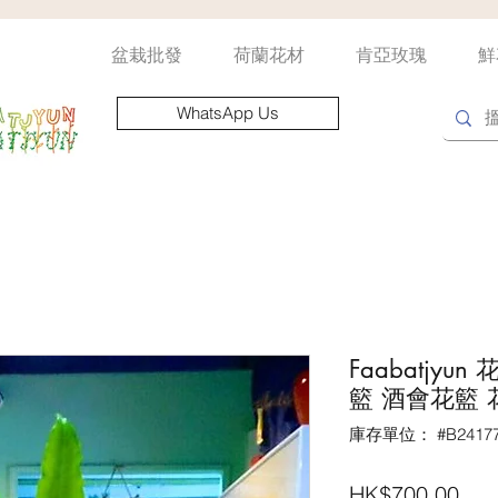
盆栽批發
荷蘭花材
肯亞玫瑰
鮮
WhatsApp Us
Faabatjy
籃 酒會花籃‎
庫存單位： #B24177
價
HK$700.00