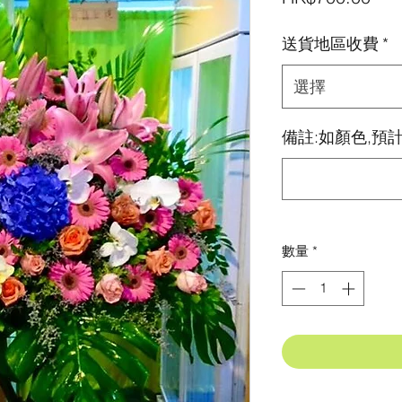
格
送貨地區收費
*
選擇
備註:如顏色,預計
數量
*