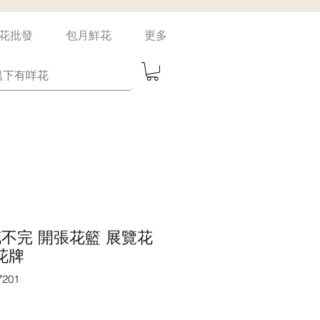
花批發
包月鮮花
更多
un 花不完 開張花籃 展覽花
 花牌
201