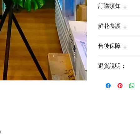
訂購須知 ：
鮮花養護 ：
鮮花是季節性商品
某些花材可能由於
運輸等突發狀況而
售後保障 ：
每一束花都需要保
花藝師會以同等級
才能煥發最美姿容
如需鮮花營養液，
退貨說明：
免費提供鮮花養護
如收到的商品出現
請於收到貨品2小時
經確認後可安排再送