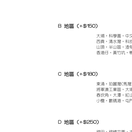
B 地區 (+$150)
大埔，科學園，中
西貢，清水灣，科
山頂，半山區，渣
香港仔，黃竹坑，
C 地區 (+$180)
東涌，珀麗灣(馬灣
將軍澳工業區，大
舂坎角，大潭，紅
小欖，數碼港，屯
D 地區 (+$250)