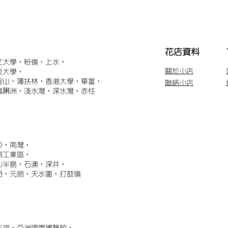
​花店資料
文大學，粉嶺，上水，
關於小店
技大學，
甸山，薄扶林，香港大學，華富，
聯絡小店
鴨脷洲，淺水灣，深水灣，赤柱
)，南灣，
埔工業區，
山半島，石澳，深井，
門，元朗，天水圍，打鼓嶺