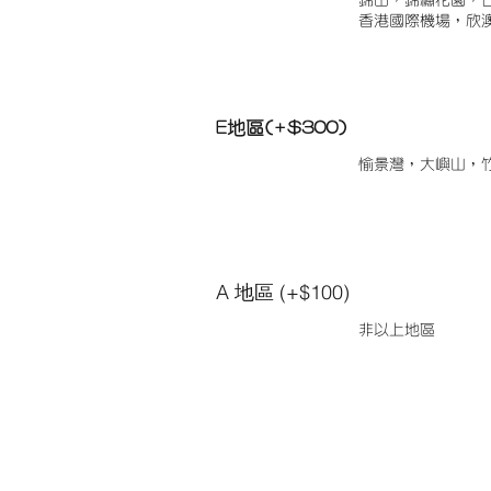
錦田，錦繡花園，
香港國際機場，欣
E地區(+$300)
愉景灣，大嶼山，
A 地區 (+$100)
非以上地區