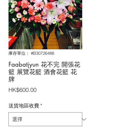
庫存單位： #B30726488
Faabatjyun 花不完 開張花
籃 展覽花籃 酒會花籃‎ 花
牌
價
HK$600.00
格
送貨地區收費
*