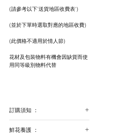
花材及包裝物料有機會因缺貨而使
訂購須知 ：
鮮花養護 ：
鮮花是季節性商品
某些花材可能由於天氣，