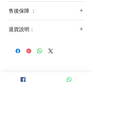
運輸等突發狀況而出現缺貨，
售後保障 ：
每一束花都需要保養
花藝師會以同等級或較高級花材代替
才能煥發最美姿容
如需鮮花營養液，可下單後跟客服要求
退貨說明：
免費提供鮮花養護查詢
如收到的商品出現破損或毀壞，
請於收到貨品2小時內拍照給客服
經確認後可安排再送貨/同價鮮花禮卷乙
張
B 地區 (+$150)
大埔，科學園，中文大學，粉嶺，上水，
西貢，清水灣，科技大學，