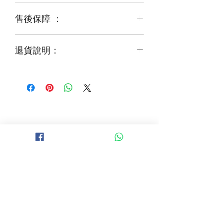
運輸等突發狀況而出現缺貨，
售後保障 ：
每一束花都需要保養
花藝師會以同等級或較高級花材代替
才能煥發最美姿容
如需鮮花營養液，可下單後跟客服要求
退貨說明：
免費提供鮮花養護查詢
如收到的商品出現破損或毀壞，
請於收到貨品2小時內拍照給客服
經確認後可安排再送貨/同價鮮花禮卷乙
張
B 地區 (+$150)
大埔，科學園，中文大學，粉嶺，上水，
西貢，清水灣，科技大學，