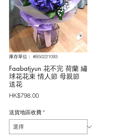
庫存單位： #B50221093
Faabatjyun 花不完 荷蘭 繡
球花花束 情人節 母親節
送花
價
HK$798.00
格
送貨地區收費
*