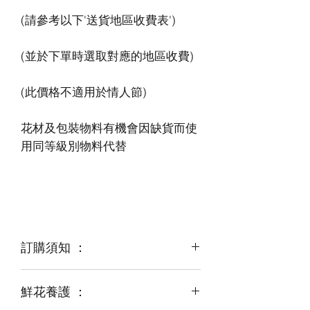
花材及包裝物料有機會因缺貨而使
訂購須知 ：
鮮花養護 ：
鮮花是季節性商品
某些花材可能由於天氣，