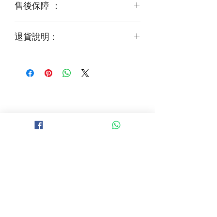
售後保障 ：
每一束花都需要保養
花藝師會以同等級或較高級花材代替
才能煥發最美姿容
如需鮮花營養液，可下單後跟客服要求
退貨說明：
免費提供鮮花養護查詢
如收到的商品出現破損或毀壞，
請於收到貨品2小時內拍照給客服
經確認後可安排再送貨/同價鮮花禮卷乙
張
B 地區 (+$150)
大埔，科學園，中文大學，粉嶺，上水，
西貢，清水灣，科技大學，
山頂，半山區，渣甸山，薄扶林，香港大學，