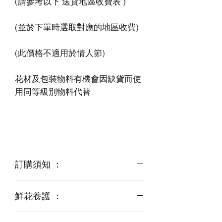
花材及包裝物料有機會因缺貨而使
訂購須知 ：
鮮花養護 ：
鮮花是季節性商品
某些花材可能由於天氣，
運輸等突發狀況而出現缺貨，