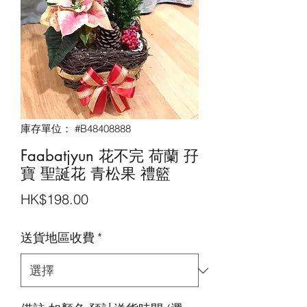
庫存單位： #B48408888
Faabatjyun 花不完 荷蘭 孖
寶 聖誕花 青松果 禮籃
價
HK$198.00
格
送貨地區收費
*