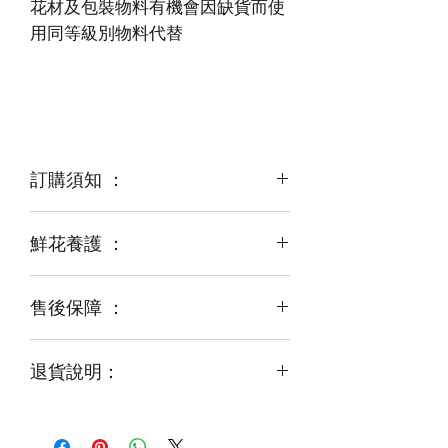
花材及包裝物料有機會因缺貨而使
訂購須知 ：
鮮花養護 ：
鮮花是季節性商品
某些花材可能由於天氣，
運輸等突發狀況而出現缺貨，
售後保障 ：
每一束花都需要保養
花藝師會以同等級或較高級花材代替
才能煥發最美姿容
如需鮮花營養液，可下單後跟客服要求
退貨說明：
免費提供鮮花養護查詢
如收到的商品出現破損或毀壞，