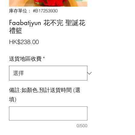
庫存單位： #B17253930
Faabatjyun 花不完 聖誕花
禮籃
價
HK$238.00
格
送貨地區收費
*
備註:如顏色,預計送貨時間 (選
填)
0/500