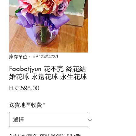
庫存單位： #B12494739
Faabatjyun 花不完 絲花結
婚花球 永遠花球 永生花球
價
HK$598.00
格
送貨地區收費
*