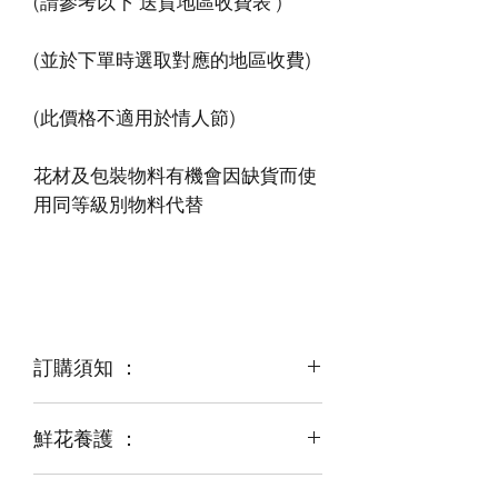
花材及包裝物料有機會因缺貨而使
訂購須知 ：
鮮花養護 ：
鮮花是季節性商品
某些花材可能由於天氣，
運輸等突發狀況而出現缺貨，