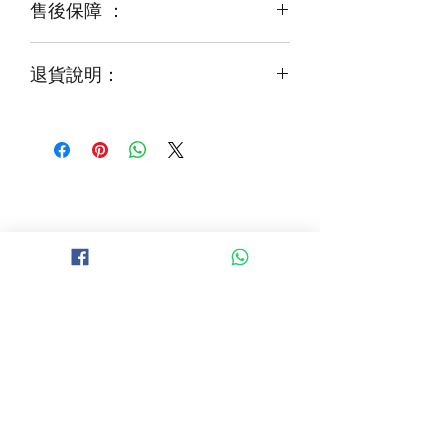
售後保障 ：
每一束花都需要保養
花藝師會以同等級或較高級花材代替
才能煥發最美姿容
如需鮮花營養液，可下單後跟客服要求
退貨說明：
免費提供鮮花養護查詢
如收到的商品出現破損或毀壞，
請於收到貨品2小時內拍照給客服
經確認後可安排再送貨/同價鮮花禮卷乙
張
B 地區 (+$150)
大埔，科學園，中文大學，粉嶺，上水，
西貢，清水灣，科技大學，
山頂，半山區，渣甸山，薄扶林，香港大學，