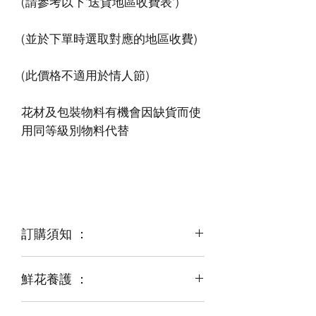
花材及包裝物料有機會因缺貨而使
訂購須知 ：
鮮花養護 ：
鮮花是季節性商品
某些花材可能由於天氣，
運輸等突發狀況而出現缺貨，