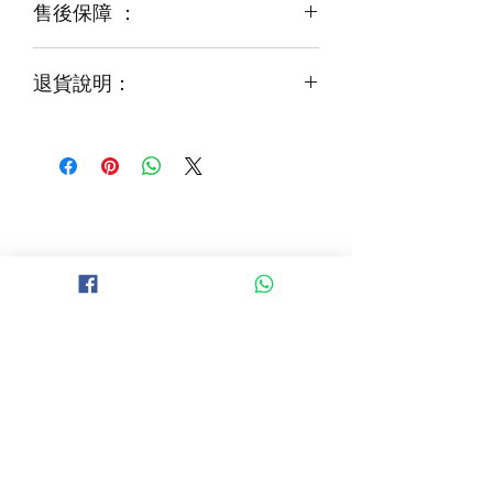
售後保障 ：
每一束花都需要保養
花藝師會以同等級或較高級花材代替
才能煥發最美姿容
如需鮮花營養液，可下單後跟客服要求
退貨說明：
免費提供鮮花養護查詢
如收到的商品出現破損或毀壞，
請於收到貨品2小時內拍照給客服
經確認後可安排再送貨/同價鮮花禮卷乙
張
B 地區 (+$150)
大埔，科學園，中文大學，粉嶺，上水，
西貢，清水灣，科技大學，
山頂，半山區，渣甸山，薄扶林，香港大學，