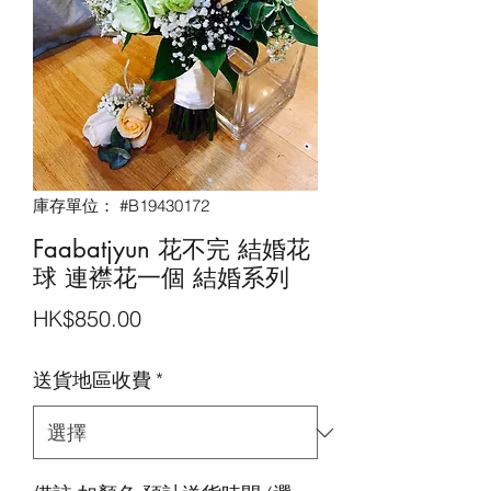
庫存單位： #B19430172
Faabatjyun 花不完 結婚花
球 連襟花一個 結婚系列
價
HK$850.00
格
送貨地區收費
*