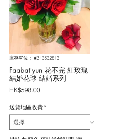
庫存單位： #B13532813
Faabatjyun 花不完 紅玫瑰
結婚花球 結婚系列
價
HK$598.00
格
送貨地區收費
*