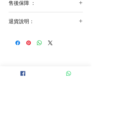
售後保障 ：
每一束花都需要保養
花藝師會以同等級或較高級花材代替
才能煥發最美姿容
如需鮮花營養液，可下單後跟客服要求
退貨說明：
免費提供鮮花養護查詢
如收到的商品出現破損或毀壞，
請於收到貨品2小時內拍照給客服
經確認後可安排再送貨/同價鮮花禮卷乙
張
B 地區 (+$150)
大埔，科學園，中文大學，粉嶺，上水，
西貢，清水灣，科技大學，
山頂，半山區，渣甸山，薄扶林，香港大學，