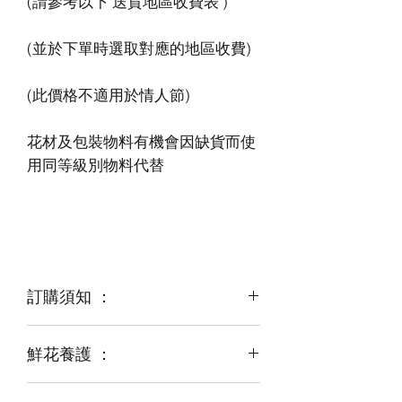
花材及包裝物料有機會因缺貨而使
訂購須知 ：
鮮花養護 ：
鮮花是季節性商品
某些花材可能由於天氣，
運輸等突發狀況而出現缺貨，