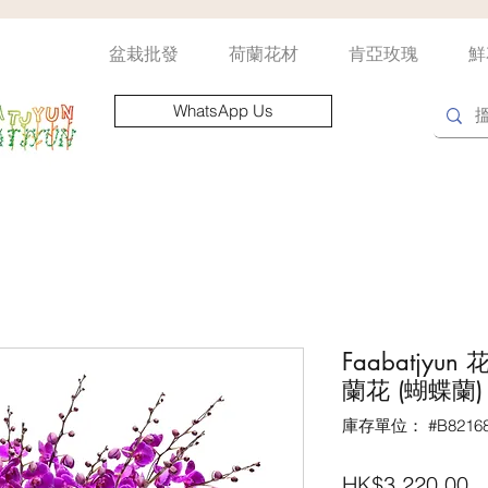
盆栽批發
荷蘭花材
肯亞玫瑰
鮮
WhatsApp Us
Faabatjyu
蘭花 (蝴蝶蘭)
庫存單位： #B82168
HK$3,220.00