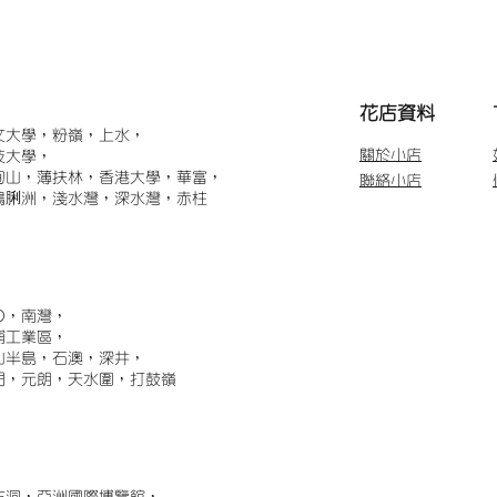
​花店資料
文大學，粉嶺，上水，
關於小店
技大學，
甸山，薄扶林，香港大學，華富，
聯絡小店
鴨脷洲，淺水灣，深水灣，赤柱
)，南灣，
埔工業區，
山半島，石澳，深井，
門，元朗，天水圍，打鼓嶺