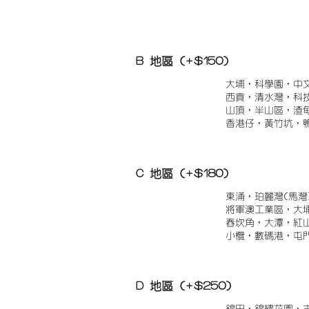
B 地區 (+$150)
大埔，科學園，中
西貢，清水灣，科
山頂，半山區，渣
香港仔，黃竹坑，
C 地區 (+$180)
東涌，珀麗灣(馬灣
將軍澳工業區，大
舂坎角，大潭，紅
小欖，數碼港，屯
D 地區 (+$250)