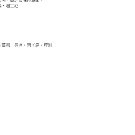
古洞，亞洲國際博覽館，
澳，迪士尼
竹蒿灣，長洲，南丫島，坪洲