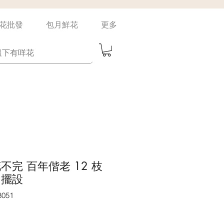
花批發
包月鮮花
更多
n 花不完 百年偕老 12 枝
 擺設
051
價