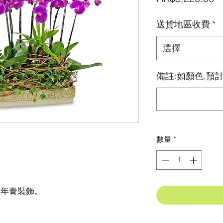
送貨地區收費
*
選擇
備註:如顏色,預計
數量
*
萬年青裝飾。