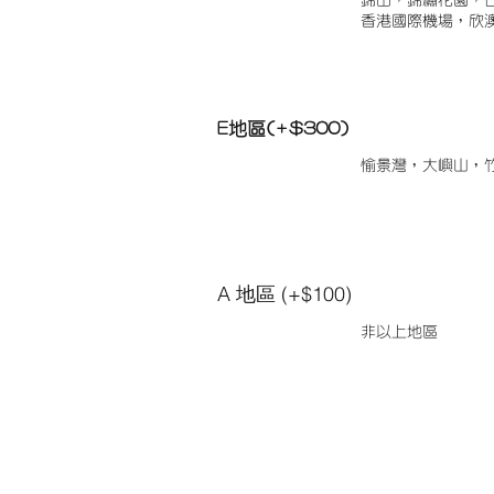
錦田，錦繡花園，
香港國際機場，欣
E地區(+$300)
愉景灣，大嶼山，
A 地區 (+$100)
非以上地區