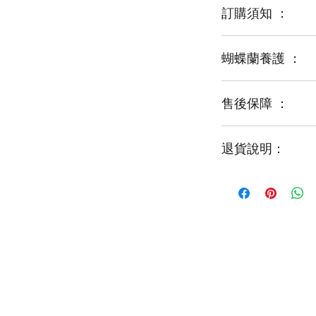
訂購須知 ：
蝴蝶蘭養護 ：
蝴蝶蘭是新鮮商品
某些品種可能由於
運輸等突發狀況而
售後保障 ：
[放置場所]
花藝師會以同等級
夏天請放置在半陰
盛花器皿將因應不
冬天請放在室內溫
退貨說明：
如有嚴重損毀，可以
出貨前會拍照，
[澆水方法]
以確認盆栽是完整
請在好天氣的時候
如收到的商品出現
收到後如有問題請
夏天一週澆水一次
請於收到貨品2小時
並提供照片。
冬天兩週一次即可
經確認後可安排再送貨
一次澆一杯水的水
恕不接受退貨處理
[用肥方法]
花謝以後，
看到新葉開始長出
花寶2000倍液肥一