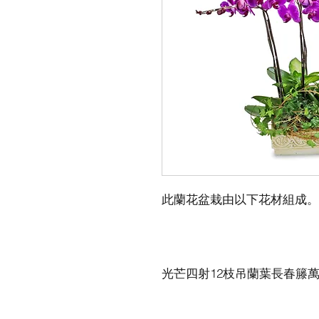
光芒四射12枝吊蘭葉長春籐