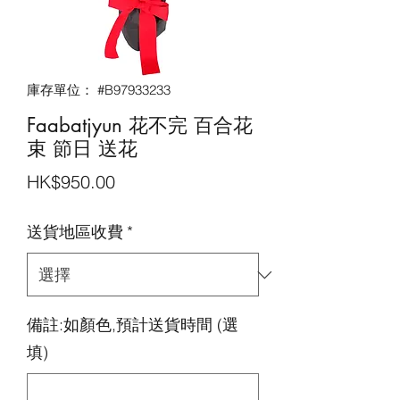
庫存單位： #B97933233
Faabatjyun 花不完 百合花
束 節日 送花
價
HK$950.00
格
送貨地區收費
*
備註:如顏色,預計送貨時間 (選
填)