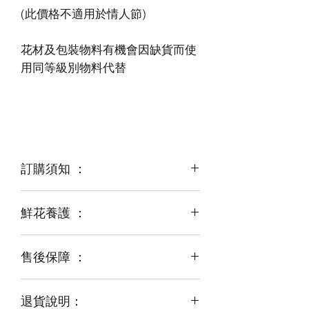
花材及包裝物料有機會因缺貨而使
訂購須知 ：
鮮花養護 ：
鮮花是季節性商品
某些花材可能由於天氣，
運輸等突發狀況而出現缺貨，
售後保障 ：
每一束花都需要保養
花藝師會以同等級或較高級花材代替
才能煥發最美姿容
如需鮮花營養液，可下單後跟客服要求
退貨說明：
免費提供鮮花養護查詢