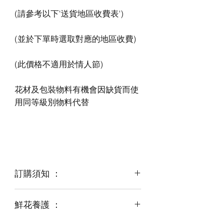
花材及包裝物料有機會因缺貨而使
訂購須知 ：
鮮花養護 ：
鮮花是季節性商品
某些花材可能由於天氣，