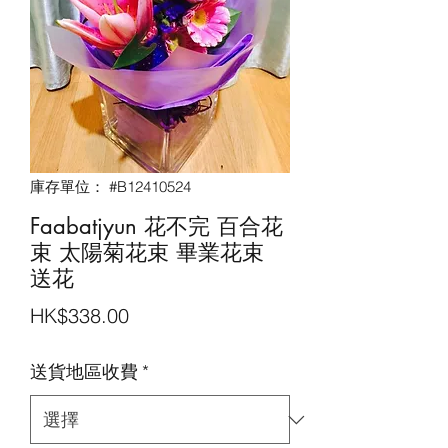
庫存單位： #B12410524
Faabatjyun 花不完 百合花
束 太陽菊花束 畢業花束
送花
價
HK$338.00
格
送貨地區收費
*