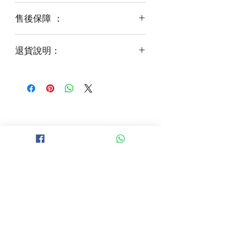
運輸等突發狀況而出現缺貨，
售後保障 ：
每一束花都需要保養
花藝師會以同等級或較高級花材代替
才能煥發最美姿容
如需鮮花營養液，可下單後跟客服要求
退貨說明：
免費提供鮮花養護查詢
如收到的商品出現破損或毀壞，
請於收到貨品2小時內拍照給客服
經確認後可安排再送貨/同價鮮花禮卷乙
張
B 地區 (+$150)
大埔，科學園，中文大學，粉嶺，上水，
西貢，清水灣，科技大學，