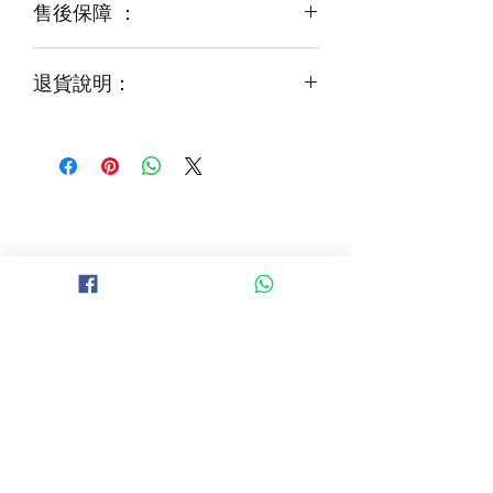
售後保障 ：
每一束花都需要保養
花藝師會以同等級或較高級花材代替
才能煥發最美姿容
如需鮮花營養液，可下單後跟客服要求
退貨說明：
免費提供鮮花養護查詢
如收到的商品出現破損或毀壞，
請於收到貨品2小時內拍照給客服
經確認後可安排再送貨/同價鮮花禮卷乙
張
B 地區 (+$150)
大埔，科學園，中文大學，粉嶺，上水，
西貢，清水灣，科技大學，
山頂，半山區，渣甸山，薄扶林，香港大學，