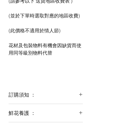
花材及包裝物料有機會因缺貨而使
訂購須知 ：
鮮花養護 ：
鮮花是季節性商品
某些花材可能由於天氣，
運輸等突發狀況而出現缺貨，