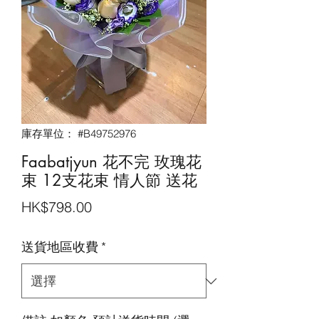
庫存單位： #B49752976
Faabatjyun 花不完 玫瑰花
束 12支花束 情人節 送花
價
HK$798.00
格
送貨地區收費
*