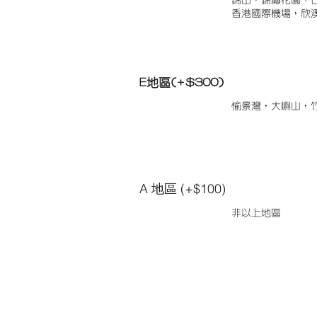
錦田，錦繡花園，
香港國際機場，欣
E地區(+$300)
愉景灣，大嶼山，
A 地區 (+$100)
非以上地區