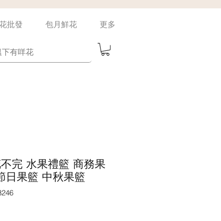
花批發
包月鮮花
更多
un 花不完 水果禮籃 商務果
 節日果籃 中秋果籃
246