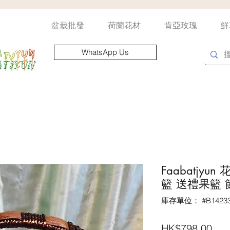
盆栽批發
荷蘭花材
肯亞玫瑰
鮮
WhatsApp Us
Faabatjy
籃 送禮果籃
庫存單位： #B14233
價
HK$798.00