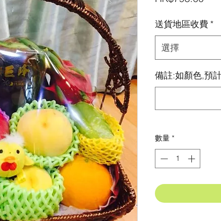
格
送貨地區收費
*
選擇
備註:如顏色,預計
數量
*