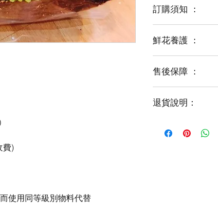
訂購須知 ：
鮮花養護 ：
鮮花是季節性商品
某些花材可能由於
運輸等突發狀況而
售後保障 ：
每一束花都需要保
花藝師會以同等級
才能煥發最美姿容
如需鮮花營養液，
退貨說明：
免費提供鮮花養護
如收到的商品出現
請於收到貨品2小時
經確認後可安排再送