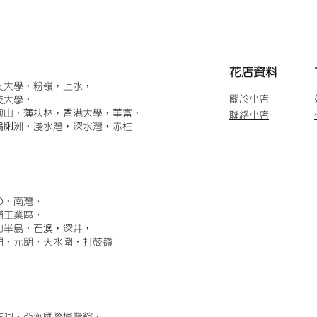
​花店資料
文大學，粉嶺，上水，
關於小店
技大學，
甸山，薄扶林，香港大學，華富，
聯絡小店
鴨脷洲，淺水灣，深水灣，赤柱
)，南灣，
埔工業區，
山半島，石澳，深井，
門，元朗，天水圍，打鼓嶺