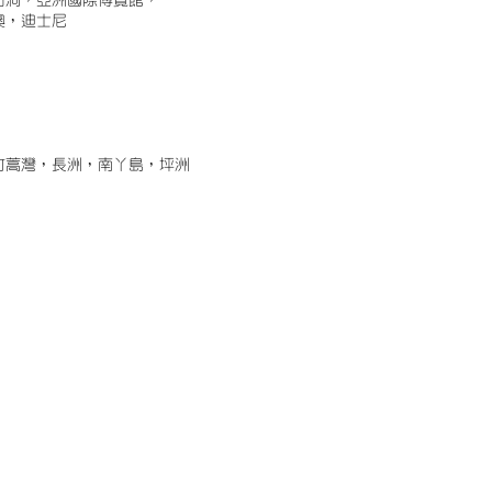
古洞，亞洲國際博覽館，
澳，迪士尼
竹蒿灣，長洲，南丫島，坪洲