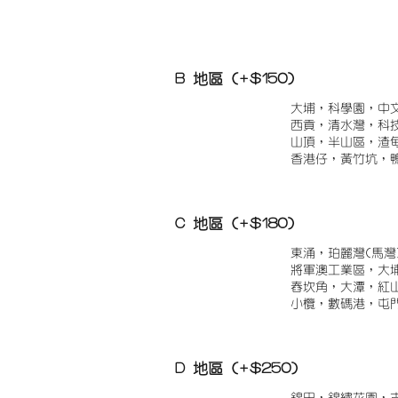
B 地區 (+$150)
大埔，科學園，中
西貢，清水灣，科
山頂，半山區，渣
香港仔，黃竹坑，
C 地區 (+$180)
東涌，珀麗灣(馬灣
將軍澳工業區，大
舂坎角，大潭，紅
小欖，數碼港，屯
D 地區 (+$250)