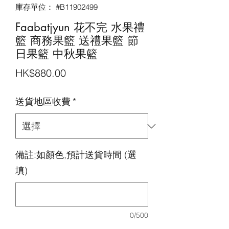
庫存單位： #B11902499
Faabatjyun 花不完 水果禮
籃 商務果籃 送禮果籃 節
日果籃 中秋果籃
價
HK$880.00
格
送貨地區收費
*
備註:如顏色,預計送貨時間 (選
填)
0/500