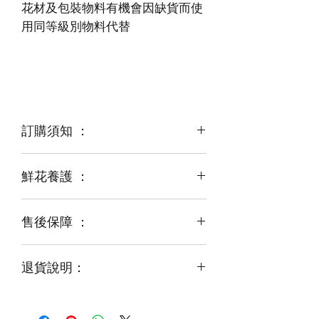
花材及包裝物料有機會因缺貨而使
訂購須知 ：
鮮花養護 ：
鮮花是季節性商品
某些花材可能由於天氣，
運輸等突發狀況而出現缺貨，
售後保障 ：
每一束花都需要保養
花藝師會以同等級或較高級花材代替
才能煥發最美姿容
如需鮮花營養液，可下單後跟客服要求
退貨說明：
免費提供鮮花養護查詢
如收到的商品出現破損或毀壞，