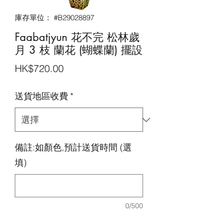
庫存單位： #B29028897
Faabatjyun 花不完 松林歲
月 3 枝 蘭花 (蝴蝶蘭) 擺設
價
HK$720.00
格
送貨地區收費
*
備註:如顏色,預計送貨時間 (選
填)
0/500