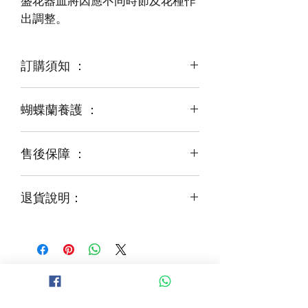
盛花器皿將因應不同時節及花種作
出調整。
訂購須知 ：
蝴蝶蘭養護 ：
蝴蝶蘭是新鮮商品
某些品種可能由於天氣，來貨，
運輸等突發狀況而出現缺貨，
售後保障 ：
[放置場所]
花藝師會以同等級或較高級花材代替
夏天請放置在半陰涼爽的地方，
盛花器皿將因應不同時節及花種作出調
冬天請放在室內溫暖的地方。
整。
退貨說明：
如有嚴重損毀，可以安排一換一服務;
出貨前會拍照，
[澆水方法]
以確認盆栽是完整的，
請在好天氣的時候，
如收到的商品出現破損或毀壞，
收到後如有問題請即與客服聯絡，
夏天一週澆水一次，
請於收到貨品2小時內拍照給客服
並提供照片。
冬天兩週一次即可，
經確認後可安排再送貨 / 購物禮卷乙張
一次澆一杯水的水量。
恕不接受退貨處理
[用肥方法]