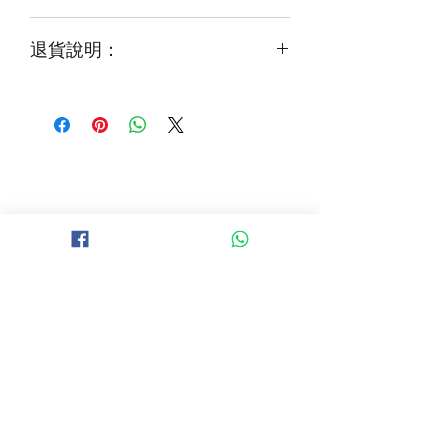
才能煥發最美姿容
如需鮮花營養液，可下單後跟客服要求
退貨說明：
免費提供鮮花養護查詢
如收到的商品出現破損或毀壞，
請於收到貨品2小時內拍照給客服
經確認後可安排再送貨/同價鮮花禮卷乙
張
B 地區 (+$150)
大埔，科學園，中文大學，粉嶺，上水，
西貢，清水灣，科技大學，
山頂，半山區，渣甸山，薄扶林，香港大學，
華富，