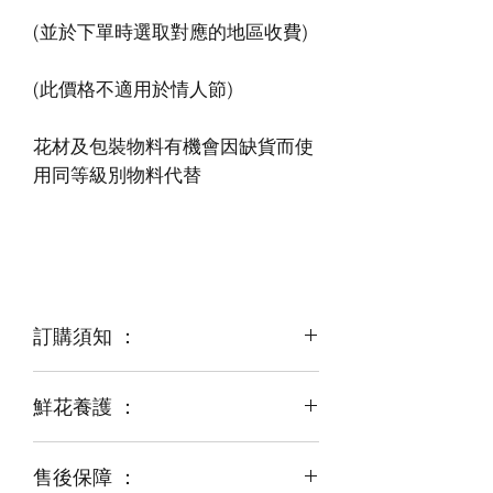
花材及包裝物料有機會因缺貨而使
訂購須知 ：
鮮花養護 ：
鮮花是季節性商品
某些花材可能由於天氣，
運輸等突發狀況而出現缺貨，
售後保障 ：
每一束花都需要保養
花藝師會以同等級或較高級花材代替