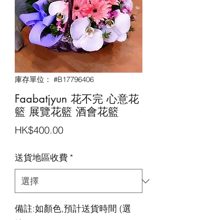
庫存單位： #B17796406
Faabatjyun 花不完 心意花
籃 展覽花籃 酒會花籃‎
價
HK$400.00
格
送貨地區收費
*
備註:如顏色,預計送貨時間 (選