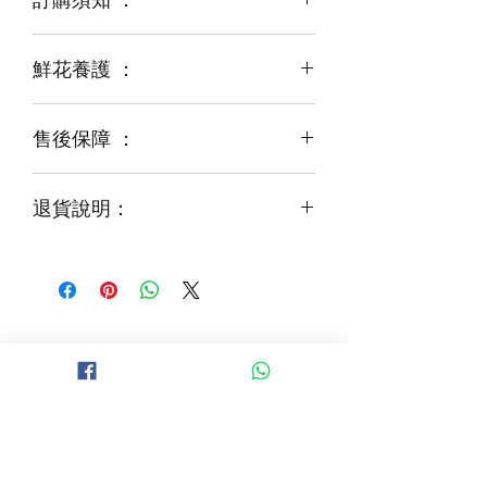
鮮花養護 ：
鮮花是季節性商品
某些花材可能由於天氣，
運輸等突發狀況而出現缺貨，
售後保障 ：
每一束花都需要保養
花藝師會以同等級或較高級花材代替
才能煥發最美姿容
如需鮮花營養液，可下單後跟客服要求
退貨說明：
免費提供鮮花養護查詢
如收到的商品出現破損或毀壞，
請於收到貨品2小時內拍照給客服
經確認後可安排再送貨/同價鮮花禮卷乙
張