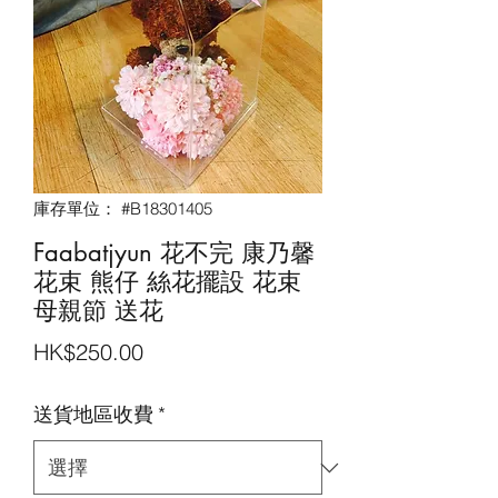
庫存單位： #B18301405
Faabatjyun 花不完 康乃馨
花束 熊仔 絲花擺設 花束
母親節 送花
價
HK$250.00
格
送貨地區收費
*