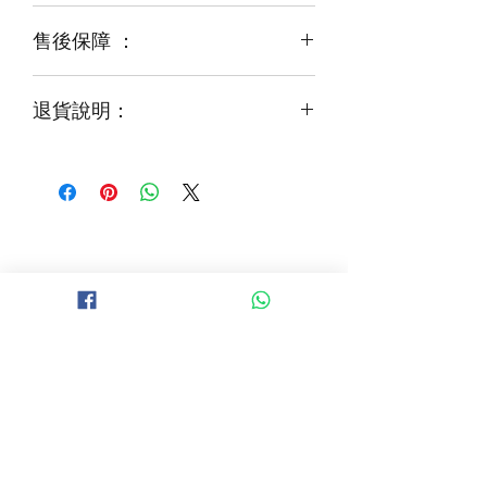
運輸等突發狀況而出現缺貨，
售後保障 ：
每一束花都需要保養
花藝師會以同等級或較高級花材代替
才能煥發最美姿容
如需鮮花營養液，可下單後跟客服要求
退貨說明：
免費提供鮮花養護查詢
如收到的商品出現破損或毀壞，
請於收到貨品2小時內拍照給客服
經確認後可安排再送貨/同價鮮花禮卷乙
張
B 地區 (+$150)
大埔，科學園，中文大學，粉嶺，上水，
西貢，清水灣，科技大學，