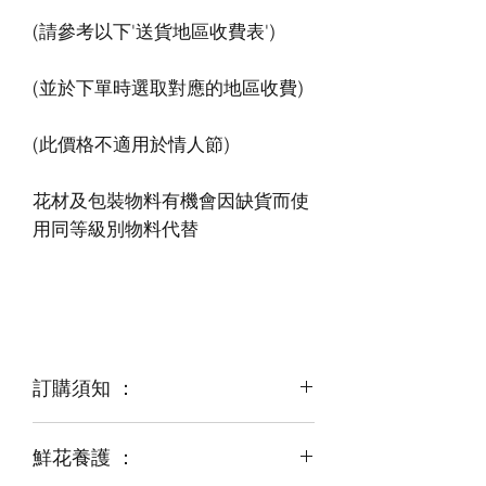
花材及包裝物料有機會因缺貨而使
訂購須知 ：
鮮花養護 ：
鮮花是季節性商品
某些花材可能由於天氣，