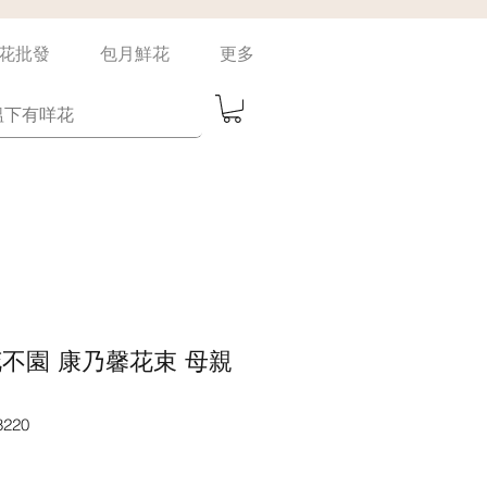
花批發
包月鮮花
更多
un 花不園 康乃馨花束 母親
220