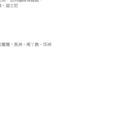
古洞，亞洲國際博覽館，
澳，迪士尼
竹蒿灣，長洲，南丫島，坪洲