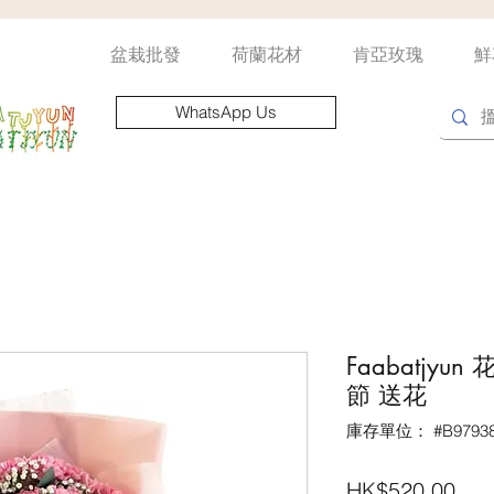
盆栽批發
荷蘭花材
肯亞玫瑰
鮮
WhatsApp Us
Faabatjy
節 送花
庫存單位： #B97938
價
HK$520.00