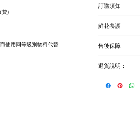
訂購須知 ：
鮮花養護 ：
鮮花是季節性商品
某些花材可能由於
運輸等突發狀況而
售後保障 ：
每一束花都需要保
花藝師會以同等級
才能煥發最美姿容
如需鮮花營養液，
退貨說明：
免費提供鮮花養護
如收到的商品出現
請於收到貨品2小時
經確認後可安排再送