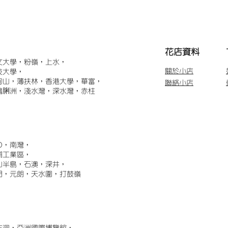
​花店資料
文大學，粉嶺，上水，
關於小店
技大學，
甸山，薄扶林，香港大學，華富，
聯絡小店
鴨脷洲，淺水灣，深水灣，赤柱
)，南灣，
埔工業區，
山半島，石澳，深井，
門，元朗，天水圍，打鼓嶺