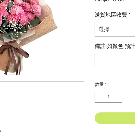
格
送貨地區收費
*
選擇
備註:如顏色,預計
數量
*