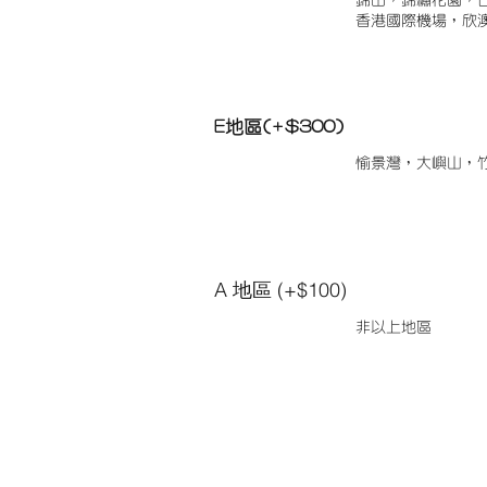
錦田，錦繡花園，
香港國際機場，欣
E地區(+$300)
愉景灣，大嶼山，
A 地區 (+$100)
非以上地區