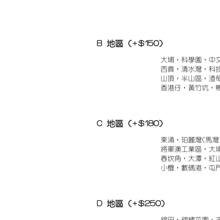
B 地區 (+$150)
大埔，科學園，中
西貢，清水灣，科
山頂，半山區，渣
香港仔，黃竹坑，
C 地區 (+$180)
東涌，珀麗灣(馬灣
將軍澳工業區，大
舂坎角，大潭，紅
小欖，數碼港，屯
D 地區 (+$250)