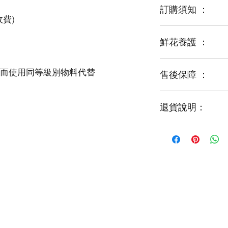
訂購須知 ：
鮮花養護 ：
鮮花是季節性商品
某些花材可能由於
運輸等突發狀況而
售後保障 ：
每一束花都需要保
花藝師會以同等級
才能煥發最美姿容
如需鮮花營養液，
退貨說明：
免費提供鮮花養護
如收到的商品出現
請於收到貨品2小時
經確認後可安排再送