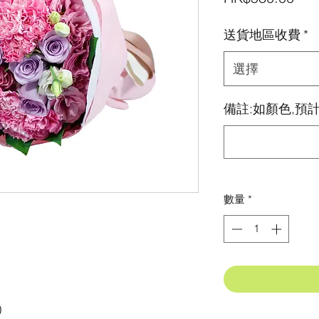
格
送貨地區收費
*
選擇
備註:如顏色,預計
數量
*