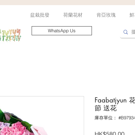
盆栽批發
荷蘭花材
肯亞玫瑰
鮮
WhatsApp Us
Faabatjy
節 送花
庫存單位： #B97934
價
HK$580.00