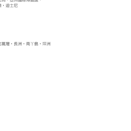
古洞，亞洲國際博覽館，
澳，迪士尼
竹蒿灣，長洲，南丫島，坪洲