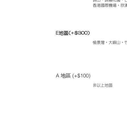
錦田，錦繡花園，
香港國際機場，欣
E地區(+$300)
愉景灣，大嶼山，
A 地區 (+$100)
非以上地區