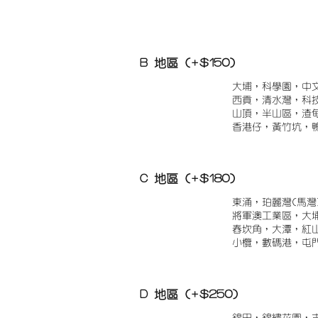
B 地區 (+$150)
大埔，科學園，中
西貢，清水灣，科
山頂，半山區，渣
香港仔，黃竹坑，
C 地區 (+$180)
東涌，珀麗灣(馬灣
將軍澳工業區，大
舂坎角，大潭，紅
小欖，數碼港，屯
D 地區 (+$250)