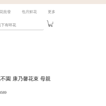
花批發
包月鮮花
更多
un 花不園 康乃馨花束 母親
589