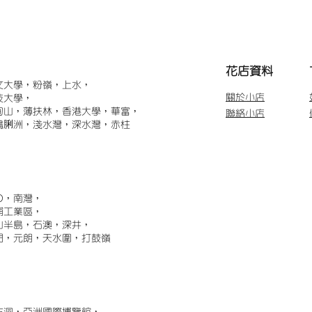
​花店資料
文大學，粉嶺，上水，
關於小店
技大學，
甸山，薄扶林，香港大學，華富，
聯絡小店
鴨脷洲，淺水灣，深水灣，赤柱
)，南灣，
埔工業區，
山半島，石澳，深井，
門，元朗，天水圍，打鼓嶺