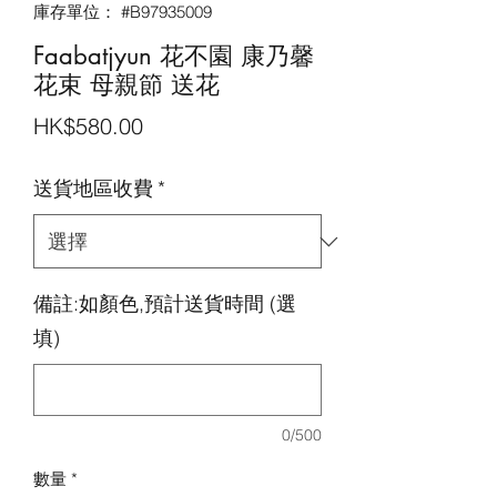
庫存單位： #B97935009
Faabatjyun 花不園 康乃馨
花束 母親節 送花
價
HK$580.00
格
送貨地區收費
*
備註:如顏色,預計送貨時間 (選
填)
0/500
數量
*