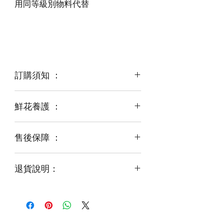
訂購須知 ：
鮮花養護 ：
鮮花是季節性商品
某些花材可能由於天氣，
運輸等突發狀況而出現缺貨，
售後保障 ：
每一束花都需要保養
花藝師會以同等級或較高級花材代替
才能煥發最美姿容
如需鮮花營養液，可下單後跟客服要求
退貨說明：
免費提供鮮花養護查詢
如收到的商品出現破損或毀壞，
請於收到貨品2小時內拍照給客服