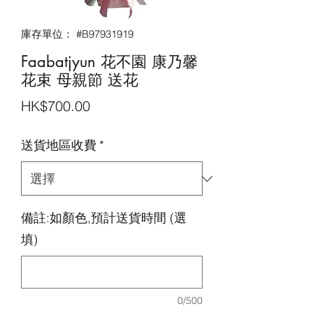
庫存單位： #B97931919
Faabatjyun 花不園 康乃馨
花束 母親節 送花
價
HK$700.00
格
送貨地區收費
*
備註:如顏色,預計送貨時間 (選
填)
0/500