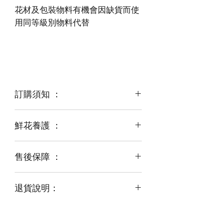
花材及包裝物料有機會因缺貨而使
訂購須知 ：
鮮花養護 ：
鮮花是季節性商品
某些花材可能由於天氣，
運輸等突發狀況而出現缺貨，
售後保障 ：
每一束花都需要保養
花藝師會以同等級或較高級花材代替
才能煥發最美姿容
如需鮮花營養液，可下單後跟客服要求
退貨說明：
免費提供鮮花養護查詢