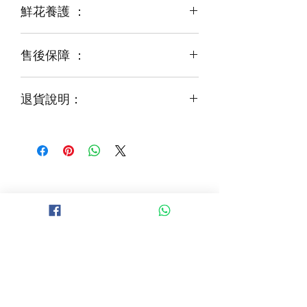
鮮花養護 ：
鮮花是季節性商品
某些花材可能由於天氣，
運輸等突發狀況而出現缺貨，
售後保障 ：
每一束花都需要保養
花藝師會以同等級或較高級花材代替
才能煥發最美姿容
如需鮮花營養液，可下單後跟客服要求
退貨說明：
免費提供鮮花養護查詢
如收到的商品出現破損或毀壞，
請於收到貨品2小時內拍照給客服
經確認後可安排再送貨/同價鮮花禮卷乙
張
B 地區 (+$150)