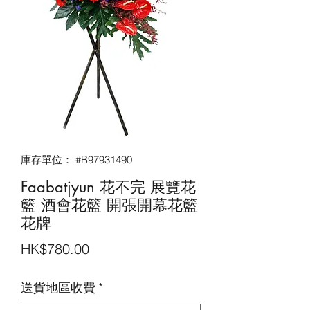
庫存單位： #B97931490
Faabatjyun 花不完 展覽花
籃 酒會花籃‎ 開張開幕花籃
花牌
價
HK$780.00
格
送貨地區收費
*