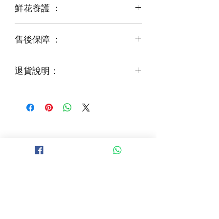
鮮花養護 ：
鮮花是季節性商品
某些花材可能由於天氣，
運輸等突發狀況而出現缺貨，
售後保障 ：
每一束花都需要保養
花藝師會以同等級或較高級花材代替
才能煥發最美姿容
如需鮮花營養液，可下單後跟客服要求
退貨說明：
免費提供鮮花養護查詢
如收到的商品出現破損或毀壞，
請於收到貨品2小時內拍照給客服
經確認後可安排再送貨/同價鮮花禮卷乙
張
B 地區 (+$150)