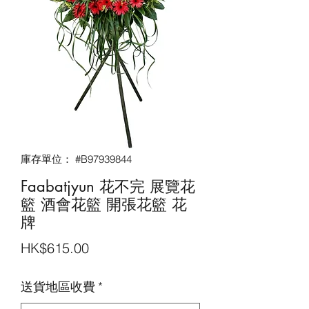
庫存單位： #B97939844
Faabatjyun 花不完 展覽花
籃 酒會花籃‎ 開張花籃 花
牌
價
HK$615.00
格
送貨地區收費
*