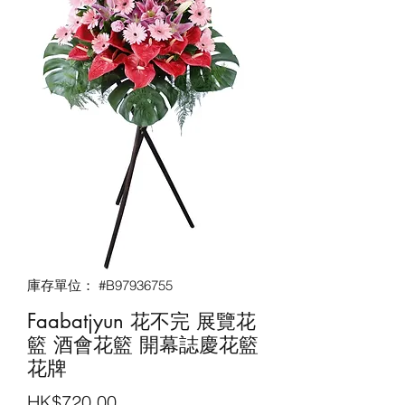
庫存單位： #B97936755
Faabatjyun 花不完 展覽花
籃 酒會花籃‎ 開幕誌慶花籃
花牌
價
HK$720.00