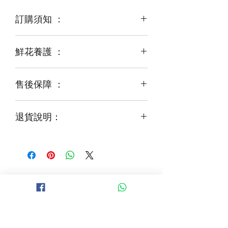
訂購須知 ：
鮮花養護 ：
鮮花是季節性商品
某些花材可能由於天氣，
運輸等突發狀況而出現缺貨，
售後保障 ：
每一束花都需要保養
花藝師會以同等級或較高級花材代替
才能煥發最美姿容
如需鮮花營養液，可下單後跟客服要求
退貨說明：
免費提供鮮花養護查詢
如收到的商品出現破損或毀壞，
請於收到貨品2小時內拍照給客服
經確認後可安排再送貨/同價鮮花禮卷乙
張