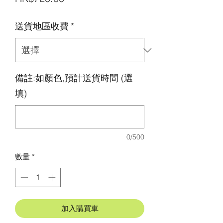
格
送貨地區收費
*
備註:如顏色,預計送貨時間 (選
填)
0/500
數量
*
加入購買車