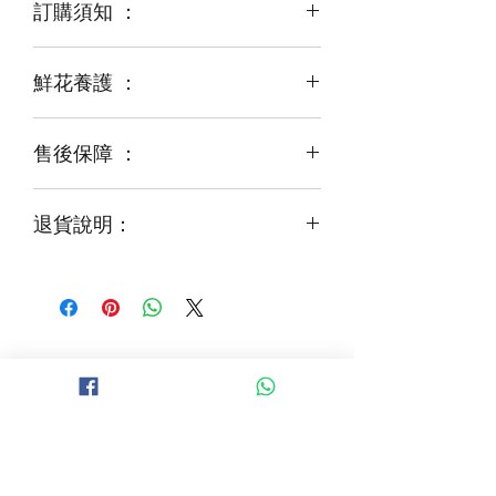
訂購須知 ：
鮮花養護 ：
鮮花是季節性商品
某些花材可能由於天氣，
運輸等突發狀況而出現缺貨，
售後保障 ：
每一束花都需要保養
花藝師會以同等級或較高級花材代替
才能煥發最美姿容
如需鮮花營養液，可下單後跟客服要求
退貨說明：
免費提供鮮花養護查詢
如收到的商品出現破損或毀壞，
請於收到貨品2小時內拍照給客服
經確認後可安排再送貨/同價鮮花禮卷乙
張