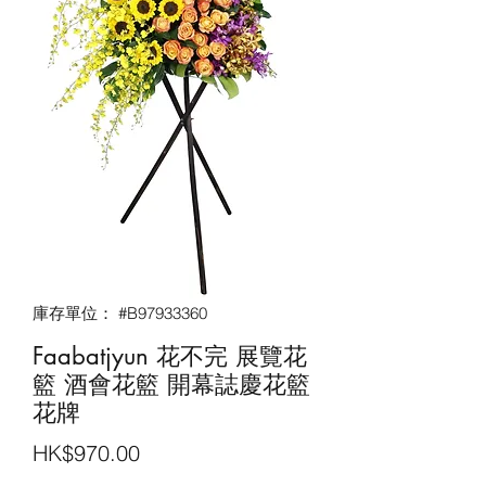
庫存單位： #B97933360
Faabatjyun 花不完 展覽花
籃 酒會花籃‎ 開幕誌慶花籃
花牌
價
HK$970.00