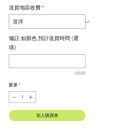
格
送貨地區收費
*
備註:如顏色,預計送貨時間 (選
填)
0/500
數量
*
加入購買車