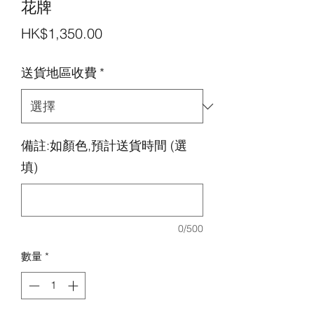
花牌
價
HK$1,350.00
格
送貨地區收費
*
備註:如顏色,預計送貨時間 (選
填)
0/500
數量
*