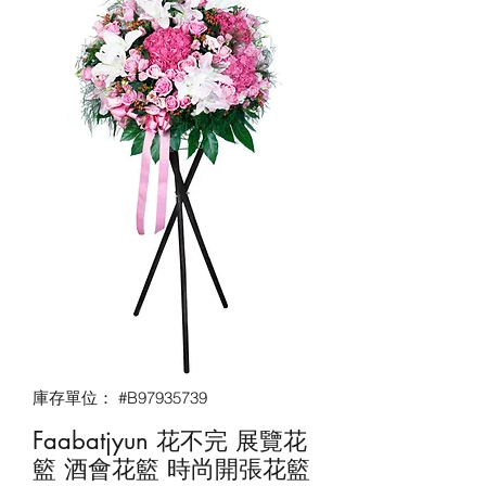
庫存單位： #B97935739
Faabatjyun 花不完 展覽花
籃 酒會花籃‎ 時尚開張花籃