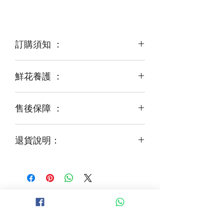
訂購須知 ：
鮮花養護 ：
鮮花是季節性商品
某些花材可能由於天氣，
運輸等突發狀況而出現缺貨，
售後保障 ：
每一束花都需要保養
花藝師會以同等級或較高級花材代替
才能煥發最美姿容
如需鮮花營養液，可下單後跟客服要求
退貨說明：
免費提供鮮花養護查詢
如收到的商品出現破損或毀壞，
請於收到貨品2小時內拍照給客服
經確認後可安排再送貨/同價鮮花禮卷乙
張