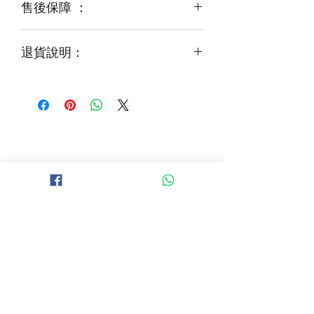
售後保障 ：
每一束花都需要保養
花藝師會以同等級或較高級花材代替
才能煥發最美姿容
如需鮮花營養液，可下單後跟客服要求
退貨說明：
免費提供鮮花養護查詢
如收到的商品出現破損或毀壞，
請於收到貨品2小時內拍照給客服
經確認後可安排再送貨/同價鮮花禮卷乙
張
B 地區 (+$150)
大埔，科學園，中文大學，粉嶺，上水，
西貢，清水灣，科技大學，
山頂，半山區，渣甸山，薄扶林，香港大學，