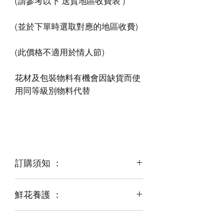
花材及包裝物料有機會因缺貨而使
訂購須知 ：
鮮花養護 ：
鮮花是季節性商品
某些花材可能由於天氣，
運輸等突發狀況而出現缺貨，