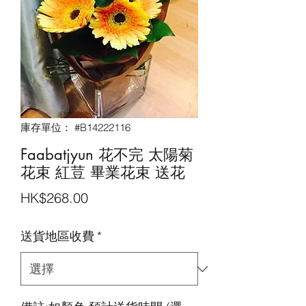
庫存單位： #B14222116
Faabatjyun 花不完 太陽菊
花束 紅荳 畢業花束 送花
價
HK$268.00
格
送貨地區收費
*